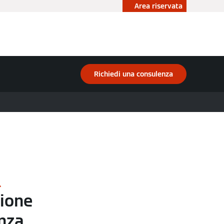
Area riservata
ità
Accademia
Contattaci
Richiedi una consulenza
A
zione
nza