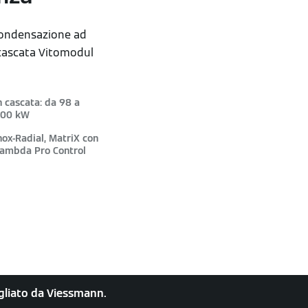
condensazione ad
 cascata Vitomodul
n cascata: da 98 a
00 kW
nox-Radial, MatriX con
ambda Pro Control
sigliato da Viessmann.