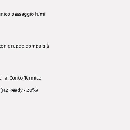
 unico passaggio fumi
ra con gruppo pompa già
ici, al Conto Termico
 (H2 Ready - 20%)