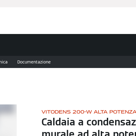
anziamenti
Assistenza Tecnica
Installatore Partner
Nov
mica
Documentazione
VITODENS 200-W ALTA POTENZ
Caldaia a condensa
murale ad alta pote