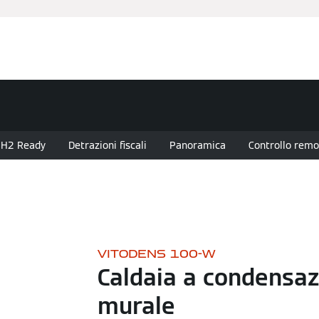
anziamenti
Assistenza Tecnica
Installatore Partner
Nov
H2 Ready
Detrazioni fiscali
Panoramica
Controllo remo
VITODENS 100-W
Caldaia a condensaz
murale