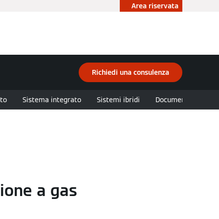
Area riservata
ità
Accademia
Contattaci
Richiedi una consulenza
to
Sistema integrato
Sistemi ibridi
Documentazione
ione a gas