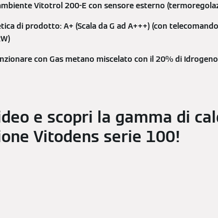
mbiente Vitotrol 200-E con sensore esterno (termoregolazi
etica di prodotto: A+ (Scala da G ad A+++) (con telecomando
kW)
funzionare con Gas metano miscelato con il 20% di Idrogen
video e scopri la gamma di cal
one Vitodens serie 100!