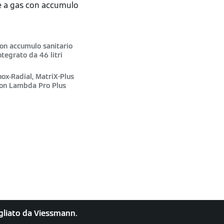
e a gas con accumulo
on accumulo sanitario
ntegrato da 46 litri
nox-Radial, MatriX-Plus
on Lambda Pro Plus
sigliato da Viessmann.