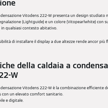
zione
ndensazione Vitodens 222-W presenta un design studiato ne
segnalazione (Lightguide) e un colore (Vitopearlwhite) con s
 in qualsiasi contesto abitativo.
sibilità di installare il display a due altezze rende ancor più 
tiche della caldaia a condens
222-W
ndensazione Vitodens 222-W è la combinazione efficiente de
 con un elevato comfort sanitario.
ile e digitale.