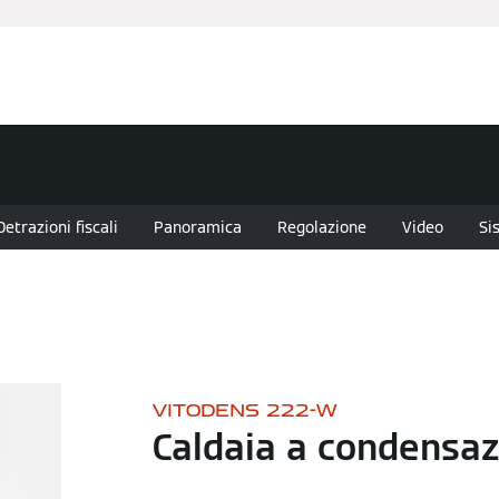
anziamenti
Assistenza Tecnica
Installatore Partner
Nov
Detrazioni fiscali
Panoramica
Regolazione
Video
Si
VITODENS 222-W
Caldaia a condensaz