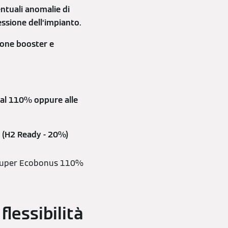
ntuali anomalie di
ssione dell‘impianto.
ione booster e
e al 110% oppure alle
o (H2 Ready - 20%)
l Super Ecobonus 110%
flessibilità