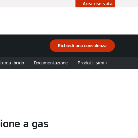
Area riservata
ità
Accademia
Contattaci
Richiedi una consulenza
stema ibrido
Documentazione
Prodotti simili
ione a gas