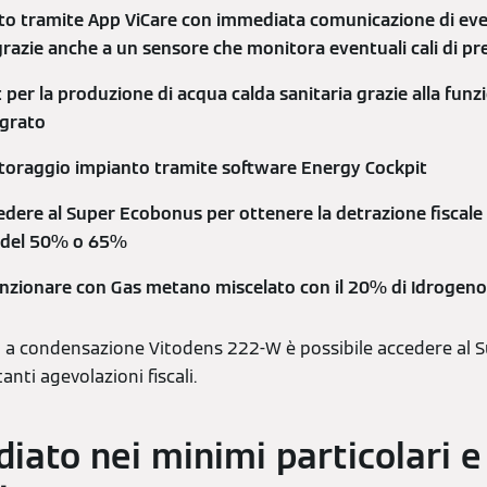
to tramite App ViCare con immediata comunicazione di eve
azie anche a un sensore che monitora eventuali cali di pre
per la produzione di acqua calda sanitaria grazie alla funz
egrato
toraggio impianto tramite software Energy Cockpit
ccedere al Super Ecobonus per ottenere la detrazione fiscal
li del 50% o 65%
funzionare con Gas metano miscelato con il 20% di Idrogen
a a condensazione Vitodens 222-W è possibile accedere a
anti agevolazioni fiscali.
iato nei minimi particolari e 