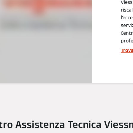
Viess
risca
l’ecc
servi
Centr
profe
Trova
entro Assistenza Tecnica Vies