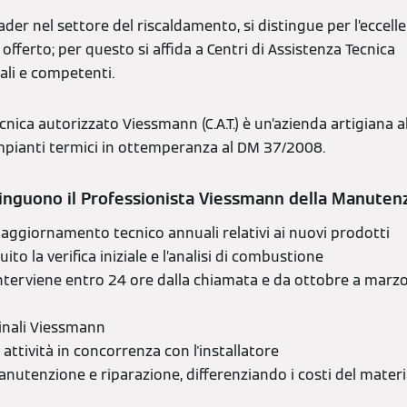
der nel settore del riscaldamento, si distingue per l’eccell
 offerto; per questo si affida a Centri di Assistenza Tecnica
ali e competenti.
cnica autorizzato Viessmann (C.A.T.) è un’azienda artigiana ab
pianti termici in ottemperanza al DM 37/2008.
stinguono il Professionista Viessmann della Manuten
di aggiornamento tecnico annuali relativi ai nuovi prodotti
ito la verifica iniziale e l’analisi di combustione
interviene entro 24 ore dalla chiamata e da ottobre a marzo 
ginali Viessmann
attività in concorrenza con l'installatore
manutenzione e riparazione, differenziando i costi del materia