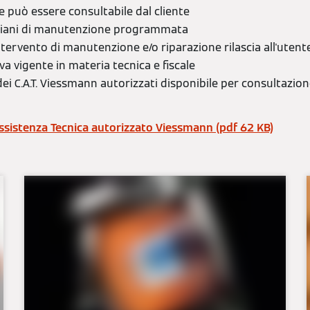
he può essere consultabile dal cliente
 piani di manutenzione programmata
intervento di manutenzione e/o riparazione rilascia all'ute
va vigente in materia tecnica e fiscale
 dei C.A.T. Viessmann autorizzati disponibile per consultazio
ssistenza Tecnica autorizzato Viessmann (pdf 62 KB)