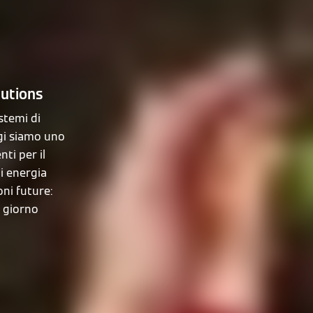
lutions
stemi di
gi siamo uno
nti per il
di energia
oni future:
i giorno