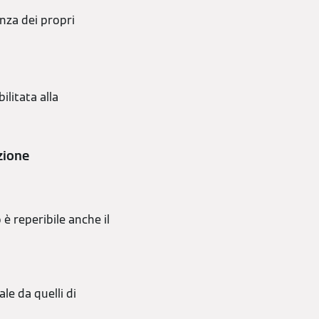
enza dei propri
ilitata alla
zione
è reperibile anche il
le da quelli di