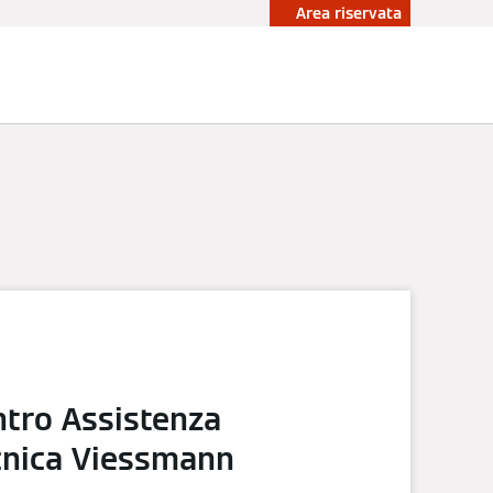
Area riservata
ità
Accademia
Contattaci
ntro Assistenza
cnica Viessmann