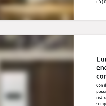
( D )
L'u
ene
con
Con i
possi
ristr
sempl