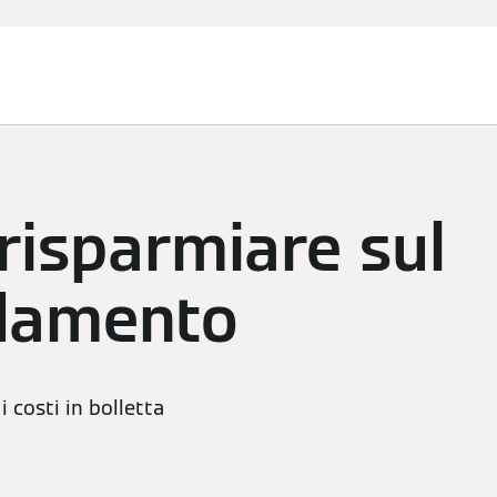
anziamenti
Assistenza Tecnica
Installatore Partner
Nov
risparmiare sul
ldamento
i costi in bolletta