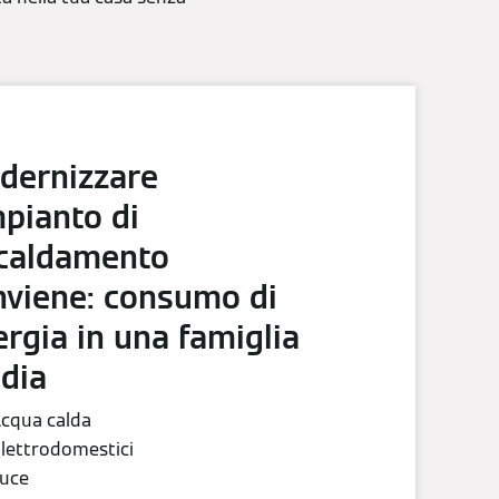
dernizzare
mpianto di
scaldamento
nviene: consumo di
rgia in una famiglia
dia
 Acqua calda
 Elettrodomestici
Luce