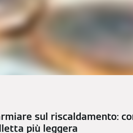
miare sul riscaldamento: cons
lletta più leggera