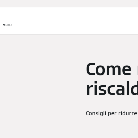
Prodotti
Incentivi e Fin
MENU
Come 
risca
Consigli per ridurre 