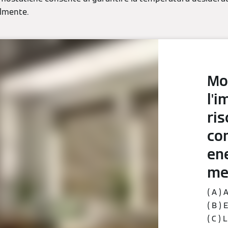
ilmente.
Mo
l'i
ri
co
ene
me
( A )
( B )
( C ) 