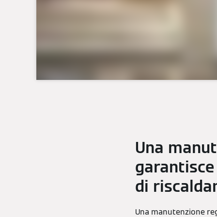
Una manute
garantisce
di riscald
Una manutenzione rego