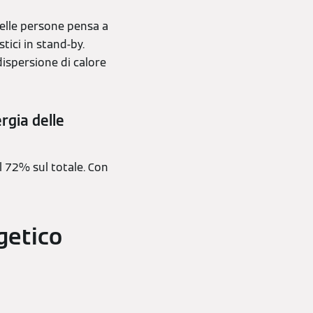
delle persone pensa a
ici in stand-by.
dispersione di calore
rgia delle
il 72% sul totale. Con
getico