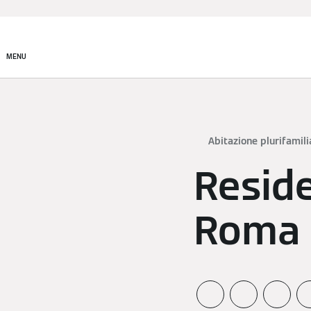
Prodotti
Incentivi e Fin
MENU
Abitazione plurifamili
Reside
Roma