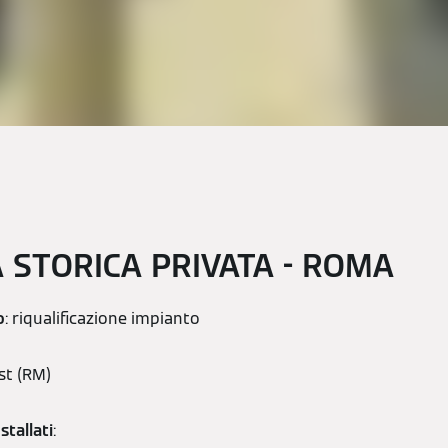
 STORICA PRIVATA - ROMA
o
: riqualificazione impianto
st (RM)
tallati
: