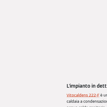
L'impianto in det
Vitocaldens 222-F
è u
caldaia a condensazion