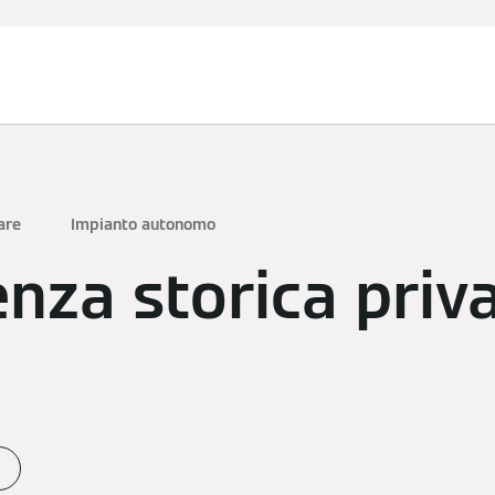
anziamenti
Assistenza Tecnica
Installatore Partner
Nov
are
Impianto autonomo
nza storica priv