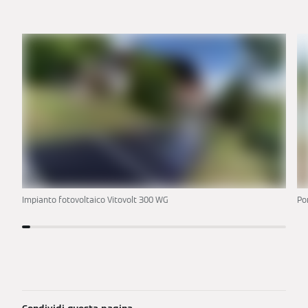
Impianto fotovoltaico Vitovolt 300 WG
Po