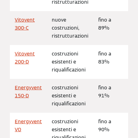
ristrutturazioni
Vitovent
nuove
fino a
Ap
300-C
costruzioni,
89%
85
ristrutturazioni
Vitovent
costruzioni
fino a
Ap
200-D
esistenti e
83%
33
riqualificazioni
Energyvent
costruzioni
fino a
Ap
150-D
esistenti e
91%
32
riqualificazioni
Energyvent
costruzioni
fino a
Fin
VO
esistenti e
90%
16
riqualificazioni