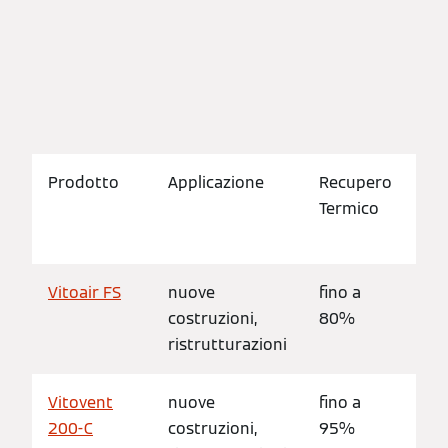
Prodotto
Applicazione
Recupero
Pe
Termico
spa
abi
Vitoair FS
nuove
fino a
Ap
costruzioni,
80%
16
ristrutturazioni
Vitovent
nuove
fino a
Ap
200-C
costruzioni,
95%
11