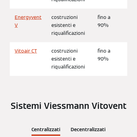
Energyvent
costruzioni
fino a
Fin
V
esistenti e
90%
38
riqualificazioni
Vitoair CT
costruzioni
fino a
Fin
esistenti e
90%
60
riqualificazioni
Sistemi Viessmann Vitovent
Centralizzati
Decentralizzati