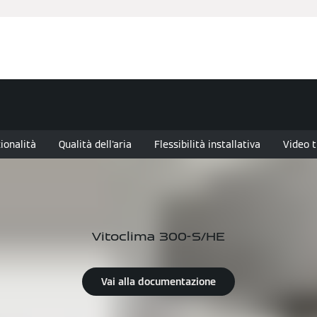
anziamenti
Assistenza Tecnica
Installatore Partner
Nov
ionalità
Qualità dell'aria
Flessibilità installativa
Video t
Vitoclima 300-S/HE
Vai alla documentazione