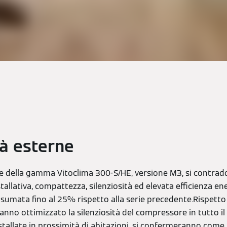
à esterne
e della gamma Vitoclima 300-S/HE, versione M3, si contrad
stallativa, compattezza, silenziosità ed elevata efficienza e
sumata fino al 25% rispetto alla serie precedente.Rispetto 
nno ottimizzato la silenziosità del compressore in tutto il
tallate in prossimità di abitazioni, si confermeranno come 