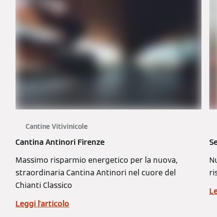
Cantine Vitivinicole
Cantina Antinori Firenze
Se
Massimo risparmio energetico per la nuova,
Nu
straordinaria Cantina Antinori nel cuore del
ri
Chianti Classico
Le
Leggi l'articolo