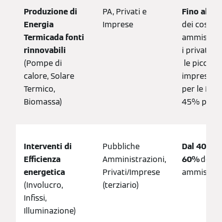
Produzione di
PA, Privati e
Fino al 6
Energia
Imprese
dei costi
Termicada fonti
ammissibil
rinnovabili
i privati e 
(Pompe di
le piccole
calore, Solare
imprese, 
Termico,
per le MI e
Biomassa)
45% per le
Interventi di
Pubbliche
Dal 40% a
Efficienza
Amministrazioni,
60%
dei co
energetica
Privati/Imprese
ammissibili
(Involucro,
(terziario)
Infissi,
Illuminazione)