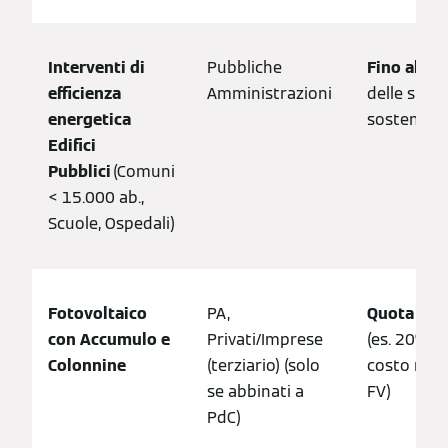
Interventi di
Pubbliche
Fino al 1
efficienza
Amministrazioni
delle spes
energetica
sostenute.
Edifici
Pubblici
(Comuni
< 15.000 ab.,
Scuole, Ospedali)
Fotovoltaico
PA,
Quota parz
con Accumulo e
Privati/Imprese
(es. 20% d
Colonnine
(terziario) (solo
costo max
se abbinati a
FV)
PdC)