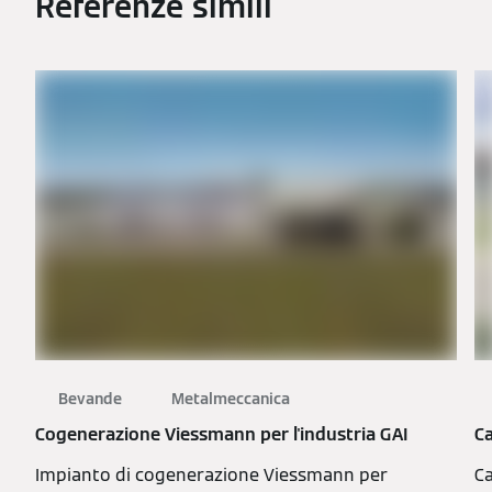
Referenze simili
Bevande
Metalmeccanica
Cogenerazione Viessmann per l'industria GAI
C
Impianto di cogenerazione Viessmann per
Ca