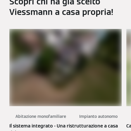
Scopri chi ha già scelto
Viessmann a casa propria!
Abitazione monofamiliare
Impianto autonomo
Il sistema integrato - Una ristrutturazione a casa
Ca