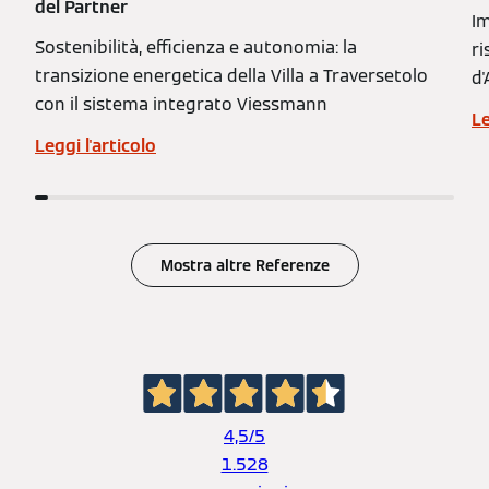
del Partner
Im
Sostenibilità, efficienza e autonomia: la
ri
transizione energetica della Villa a Traversetolo
d
con il sistema integrato Viessmann
Le
Leggi l'articolo
Mostra altre Referenze
4,5
/5
1.528