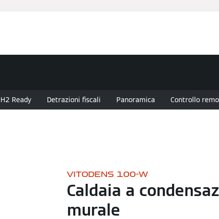
anziamenti
Assistenza Tecnica
Installatore Partner
Nov
H2 Ready
Detrazioni fiscali
Panoramica
Controllo remo
VITODENS 100-W
Caldaia a condensaz
murale