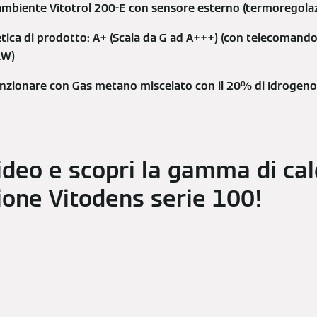
mbiente Vitotrol 200-E con sensore esterno (termoregolazi
etica di prodotto: A+ (Scala da G ad A+++) (con telecomando
kW)
funzionare con Gas metano miscelato con il 20% di Idrogen
video e scopri la gamma di cal
one Vitodens serie 100!