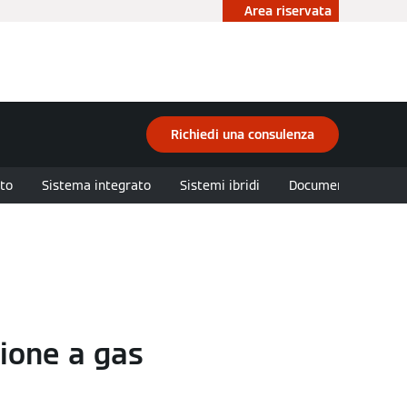
Area riservata
ità
Accademia
Contattaci
Richiedi una consulenza
to
Sistema integrato
Sistemi ibridi
Documentazione
ione a gas