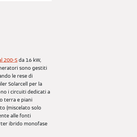
al 200-S
da 16 kW,
neratori sono gestiti
ndo le rese di
er Solarcell per la
o i circuiti dedicati a
o terra e piani
tto (miscelato solo
nte alle fonti
erter ibrido monofase