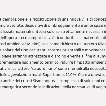
a demolizione e la ricostruzione di una nuova villa di conc
mpie vetrate, dispositivi di ombreggiamento e ampi spazi di
ilizzati materiali sintetici solo se strettamente necessari i
dell’opera. L'ecocompatibilità è riconducibile a materiali coi
iteri Ambientali Minimi) così come richiesto da Decreto Rilan
a solare del tipo oscuranti esterne orientabili e moviment
e piane saranno attrezzate a giardino e verde al fine di aume
 incrementare l'isolamento termico, ridurre l'impatto ambient
tivi di carattere "straordinario" sono riferibili alla necessit
delle agevolazioni fiscali Superbonus 110%. Oltre a questo, l
o anche dei criteri Sismabonus. Il complesso di soluzioni ed
 energetica secondo le indicazioni della normativa di Regi