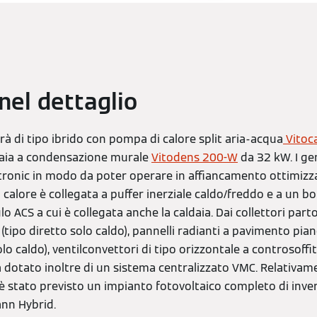
nel dettaglio
rà di tipo ibrido con pompa di calore split aria-acqua
Vitoc
daia a condensazione murale
Vitodens 200-W
da 32 kW. I ge
otronic in modo da poter operare in affiancamento ottimizza
alore è collegata a puffer inerziale caldo/freddo e a un boil
 ACS a cui è collegata anche la caldaia. Dai collettori parton
(tipo diretto solo caldo), pannelli radianti a pavimento pian
lo caldo), ventilconvettori di tipo orizzontale a controsoffi
rà dotato inoltre di un sistema centralizzato VMC. Relativame
, è stato previsto un impianto fotovoltaico completo di inv
nn Hybrid.