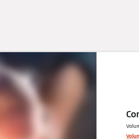
Co
Volum
Volum