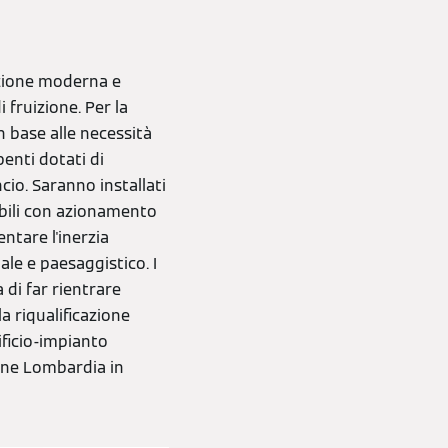
ezione moderna e
 fruizione. Per la
n base alle necessità
benti dotati di
cio. Saranno installati
abili con azionamento
ntare l'inerzia
ale e paesaggistico. I
à di far rientrare
a riqualificazione
ificio-impianto
one Lombardia in