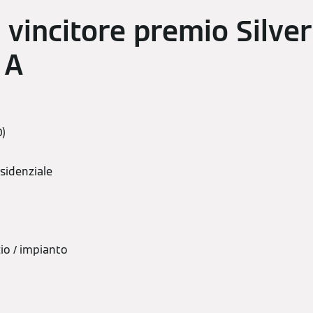
vincitore premio Silver:
 A
O)
esidenziale
cio / impianto