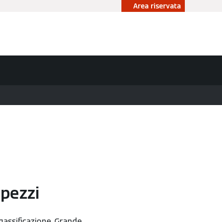
Area riservata
ità
Accademia
Contattaci
 pezzi
 gassificazione. Grande