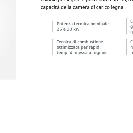
capacità della camera di carico legna.
C
Potenza termica nominale:
g
25 e 30 kW
g
Tecnica di combustione
C
ottimizzata per rapidi
m
tempi di messa a regime
r