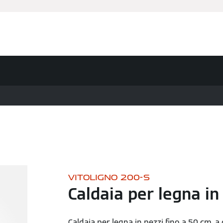
anziamenti
Assistenza Tecnica
Installatore Partner
Nov
VITOLIGNO 200-S
Caldaia per legna in
Caldaia per legna in pezzi fino a 50 cm, a