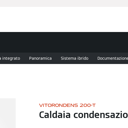
anziamenti
Assistenza Tecnica
Installatore Partner
Nov
 integrato
Panoramica
Sistema ibrido
Documentazion
VITORONDENS 200-T
Caldaia condensazio