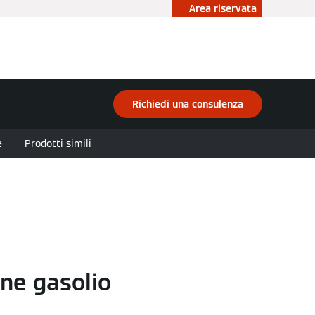
Area riservata
ità
Accademia
Contattaci
Richiedi una consulenza
e
Prodotti simili
ne gasolio