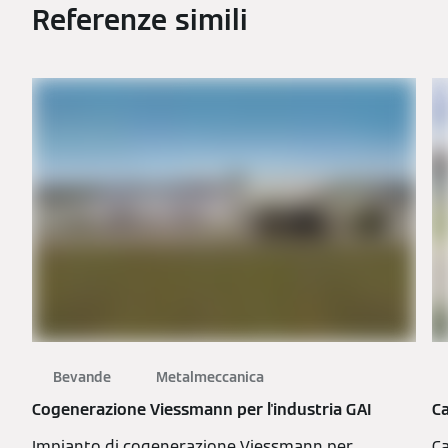
Referenze simili
Bevande
Metalmeccanica
Cogenerazione Viessmann per l'industria GAI
C
Impianto di cogenerazione Viessmann per
Ca