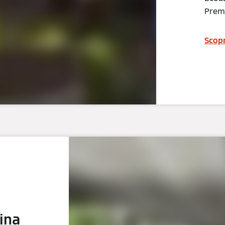
Premi
Scopr
ina