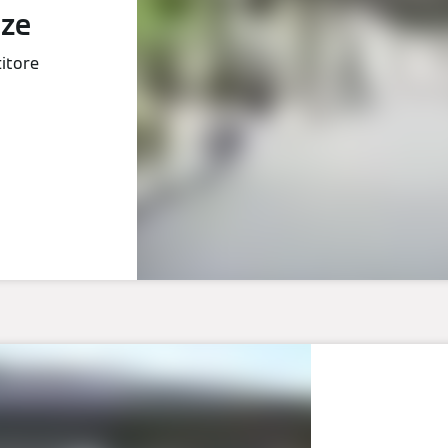
nze
citore