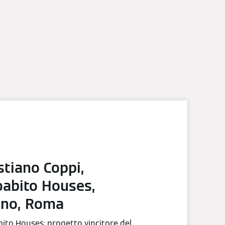
stiano Coppi,
oabito Houses,
ano, Roma
ito Houses: progetto vincitore del